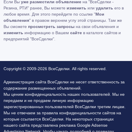
Если Вы
уже разместили объявление
на "ВсеСделки -
Резина, РТИ" ранее, Вы можете
изменить
или
удалить
его в
любое время. Для этого перейдите по ссылке "
Мои
объявления
" в правом верхнем углу этой страницы. Там же
Вы сможете
просмотреть запросы
на свои объявления и
изменить
информацию о Вашем
сайте
в каталоге сайтов и
предприятий "ВсеСделки".
Copyright © 2009-2026 ВсеСделки. All rights reserved.
Администрация сайта ВсеСделки не несет ответственность за
содержание размещенных объявлений.
Мы ценим конфиденциальность наших пользователей. Мы не
передаем и не продаем личную информацию
зарегистрированных пользователей ВсеСделки третим лицам.
Мы не отвечаем за правила конфиденциальности сайтов на
которые ссылается ВсеСделки. На некоторых страницах
нашего сайта представлена реклама Google Adsense
Advertising Network. Чтобы узнать подробней о правилах