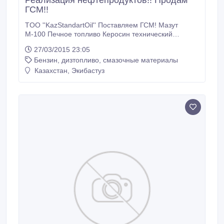
Реализация нефтепродуктов!! Продам
ГСМ!!
TOO ''KazStandartOil'' Поставляем ГСМ! Мазут
М-100 Печное топливо Керосин технический
Дизельное топливо (зимнее) Дизельное топливо
27/03/2015 23:05
(летнее) АИ-92 АИ-80 АИ-95 Хотите узнать цены?
Бензин, дизтопливо, смазочные материалы
ЗВОНИТЕ нам! +7 702 873 63 89 Сергей +7 7187 27
85 20 Email kazsoil_kom01@mail.ru
Казахстан, Экибастуз
kazstandartoil01@yandex.ru.