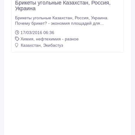
Брикеты угольные Казахстан, Россия,
Украина
Брикеты угольные Казахстан, Россия, Украина.
Почему брикет? - экономия площадей для
хранения; - прогнозируемый расход; - полное
17/03/2016 06:36
сгорание; - удобство использования; -
Химия, нефтехимия - разное
прогрессивный метод снижения себестоимости
Вашего производства; - стабильность
Казахстан, Экибастуз
технологических процессов, связанных с горением;
- комфорт в Вашем доме; - точный вес (мешки по 25
кг); Высокий КПД!!! Брикет состоит из мелких частиц,
за счет чего, при сгорании, брикет более
проницаем, чем монолитный кусок угля.