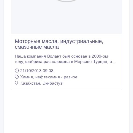
Моторные масла, индустриальные,
смазочные масла
Наша компания Волант был основан в 2009-ом
году, фабрика расположена в Мерсине-Турция, и
производит моторные масла, индустриальные
21/10/2013 09:08
масла, смазочные консистентные масла, продукты
Химия, нефтехимия - разное
опрыскивания в основном для тяжёлых работ,
маленькие и большие грузовики, масла для
Казахстан, Экибастуз
употребляемые в сельском хозяйстве, для
внедорожников, и промышленного применения, и
для легковых автомобилей.