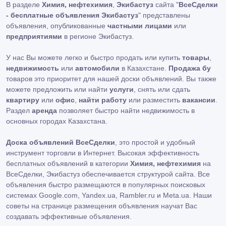
В разделе
Химия, нефтехимия
,
Экибастуз
сайта "
ВсеСделки
- бесплатные объявления Экибастуз
" представлены
объявления, опубликованные
частными лицами
или
предприятиями
в регионе Экибастуз.
У нас Вы можете легко и быстро продать или купить
товары
,
недвижимость
или
автомобили
в Казахстане.
Продажа бу
товаров это приоритет для нашей доски объявлений. Вы также
можете предложить или найти
услуги
, снять или сдать
квартиру
или
офис
,
найти работу
или разместить
вакансии
.
Раздел
аренда
позволяет быстро найти недвижимость в
основных городах Казахстана.
Доска объявлений ВсеСделки
, это простой и удобный
инструмент торговли в Интернет. Высокая эффективность
бесплатных объявлений в категории
Химия, нефтехимия
на
ВсеСделки, Экибастуз обеспечивается структурой сайта. Все
объявления быстро размещаются в популярных поисковых
системах Google.com, Yandex.ua, Rambler.ru и Meta.ua. Наши
советы на странице размещения объявления научат Вас
создавать эффективные объявления.