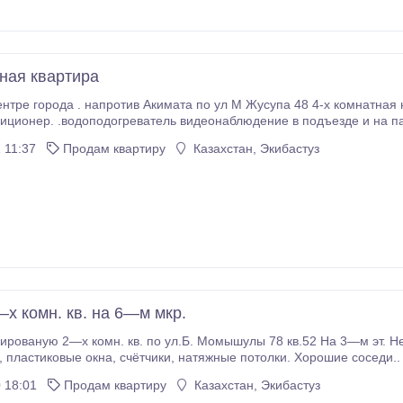
тная квартира
а . напротив Акимата по ул М Жусупа 48 4-х комнатная на 4 этаже. площадь 86.3 кв м В квартире
на пластиковые . сантехника заменена на пластиковые трубы .
 11:37
Продам квартиру
Казахстан, Экибастуз
х комн. кв. на 6—м мкр.
ую 2—х комн. кв. по ул.Б. Момышулы 78 кв.52 На 3—м эт. Не угловая, тёплая. Два балкона на
Новая крыша, пластиковые окна, счётчики, натяжные потолки. Хорошие соседи..
 18:01
Продам квартиру
Казахстан, Экибастуз