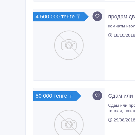
4 500 000 тенге 〒
продам дв
комнаты изол
18/10/2018
50 000 тенге 〒
Сдам или
Сдам или продам 3-х комнатную кварти
теплая, находится на 2/5 здания, 2 балкона(застекленные), мебелированна, бытовая техника(СВЧ печь, стиральная машина
29/08/2018