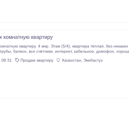
х комнатную квартиру
 мкр. Этаж (5/4), квартира тёплая, без никаких проблем, натяжные потолки, пластиковые окна,
оший ремонт, как на фотографиях. Соседи
 08:31
Продам квартиру
Казахстан, Экибастуз
доступности! Во дворе детская площадка, футбольное поле.