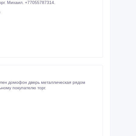
до 150000 т. - Торг. Михаил. +77055787314.
з
клен домофон дверь металлическая рядом
ьному покупателю торг.