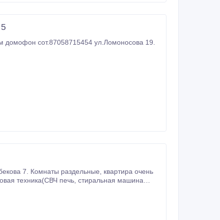
 5
м домофон сот.87058715454 ул.Ломоносова 19.
автомат, телевизор)счетчики на воду и на свет, двойная деревянная входная дверь, пластиковый пакет на кухне.