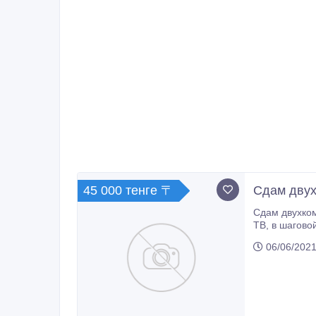
45 000 тенге 〒
Сдам двух
Сдам двухкомнатную 
ТВ, в шаговой доступности остановки, супер маркеты, школа, детский сад, солянка. Во дворе детская площадка, двор
освещается..
06/06/2021