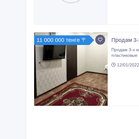
11 000 000 тенге 〒
Продам 3-
Продам 3-х комнатную квартиру. 4
пластиковые трубы, балкон, все счётчики, интернет, кабельное, домофон, хор
хорошие, крыша не течёт, подъезд с ремонтом, чистый. Очень удобно для проживания и для бизнеса - всё в шаговой
12/01/2022