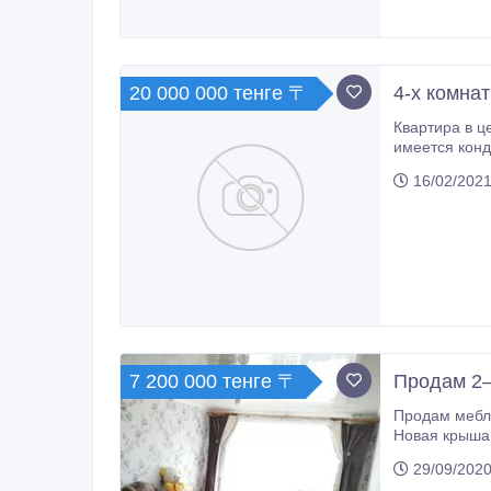
20 000 000 тенге 〒
4-х комна
Квартира в центре город
имеется кондиционер. .водоподогреватель видеонаблюдение в подъезде и на парковке интернет. телевидение Алма ТВ .
домофон . Ок
16/02/2021
7 200 000 тенге 〒
Продам 2—
Продам меблирован
29/09/2020