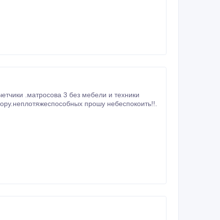
четчики .матросова 3 без мебели и техники
овору.неплотяжеспособных прошу небеспокоить!!.