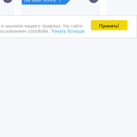
Принять!
и анализа нашего трафика. На сайте
ользованием coookies.
Узнать больше
Сдам или продам
СРОЧНО!
29/08/2018 20:42
Сдам квартиру
Казахстан, Экибастуз