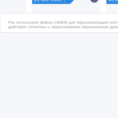
Мы используем файлы cookie для персонализации конте
действует политика о неразглашении персональных данн
аренда квартиры
Сда
долгосрочная
ква
28/09/2022 10:58
06
Сдам квартиру
С
Казахстан, Экибастуз
Ка