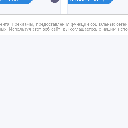
нта и рекламы, предоставления функций социальных сетей 
ых. Используя этот веб-сайт, вы соглашаетесь с нашим исп
м двухкомнатную
Сдам 3-х ком кв на
ртиру
длительный срок
/06/2021 11:57
11/04/2019 21:48
дам квартиру
Сдам квартиру
захстан, Экибастуз
Казахстан, Экибастуз