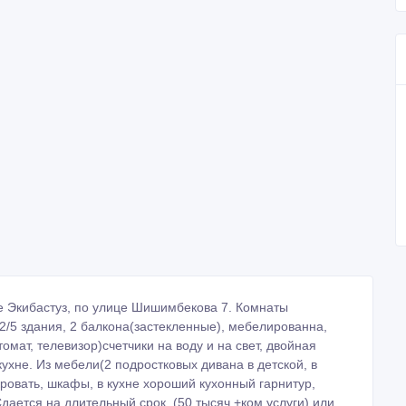
де Экибастуз, по улице Шишимбекова 7. Комнаты
 2/5 здания, 2 балкона(застекленные), мебелированна,
мат, телевизор)счетчики на воду и на свет, двойная
ухне. Из мебели(2 подростковых дивана в детской, в
кровать, шкафы, в кухне хороший кухонный гарнитур,
дается на длительный срок. (50 тысяч +ком услуги) или