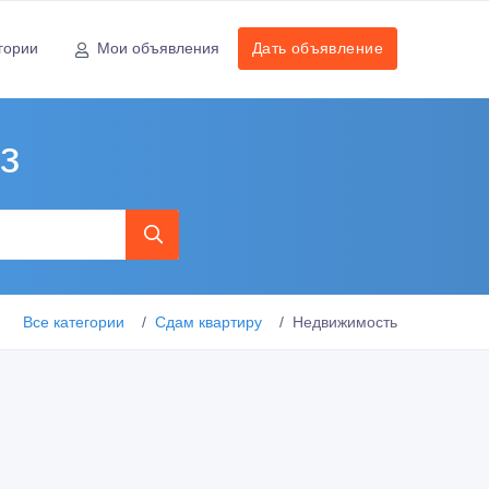
гории
Мои объявления
Дать объявление
з
Все категории
Сдам квартиру
Недвижимость