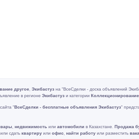
вание другое
,
Экибастуз
на "ВсеСделки - доска объявлений Экиб
бъявление в регионе
Экибастуз
и категории
Коллекционирование
сайта "
ВсеСделки - бесплатные объявления Экибастуз
" предс
овары
,
недвижимость
или
автомобили
в Казахстане.
Продажа б
ь или сдать
квартиру
или
офис
,
найти работу
или разместить
вак