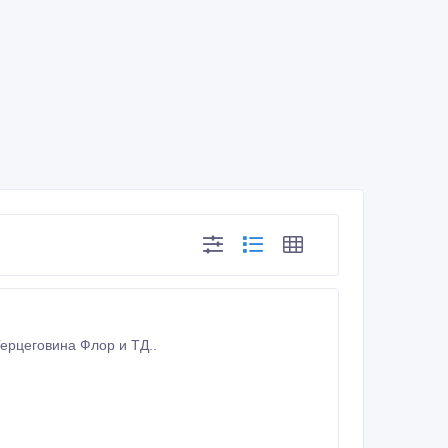
ю коллекционные табачные пачки сигарет: Дюбек, Казахстанские, ТУ-134 , Герцеговина Флор и ТД..