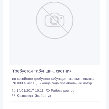
Требуется табунщик, скотник
на хозяйство требуется табунщик -скотник , оплата
70 000 в месяц. В конце года премиальные натур
оплата. Проживание пропитание за счёт хозяйства,
14/01/2017 10:11
Работа разное
новый дом! Так же требуется разнорабочий . Мы
Казахстан, Экибастуз
находимся в 20 км от г.Ерментау это на трассе
Экибастуз -Астана. Хозяйство находиться в 1 км от
оживленной трассы.