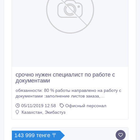
срочно нужен специалист по работе с
документами
обязанности: 80 % работы направлено на работу с
документами :заполнение листов заказа,
оформление договоров, вести статистику ,
05/11/2019 12:58
Офисный персонал
отчетность один раз в конце месяца, деловая
Казахстан, Экибастуз
переписка через электронную почту и т .д.
143 999 тенге 〒