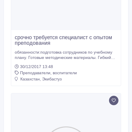
срочно требуется специалист с опытом
преподования
обязанности:подготовка сотрудников по учебному
плану. Готовые методические материалы. Гибкий
график:возможность совмещения для учителей и
30/12/2017 13:48
педагогов. оплата на карточку народного банка..
Преподаватели, воспитатели
Казахстан, Экибастуз