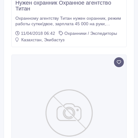
Нужен охранник Охранное агентство
Титан
Охранному агентству Титан нужен охранник, режим
работы сутки/двое, зарплата 45 000 на руки,
оплачиваем больничные, отпуск 24 дня, форма
11/04/2018 06:42
Охранники / Экспедиторы
бесплатно, зарплата последний день месяца без
Казахстан, Экибастуз
задержек, звоните 8-777-002-4366..