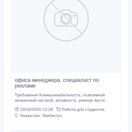
офиса менеджера. специалист по
рекламе
Требования Коммуникабельность, позитивной
жизненный настрой, активность, умение вести
переговоры, хорошая самоорганизация,
19/10/2020 13:28
Работа для студентов
испольнитольность. Обязанности Прием
Казахстан, Экибастуз
распределение звонков Предоставление
необходимой информации клиентам Работа со
складом Решение административно –