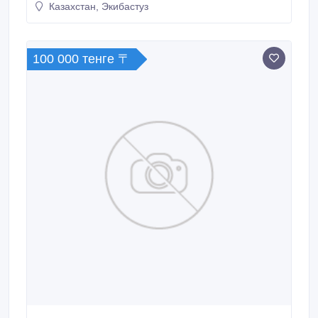
Казахстан, Экибастуз
на склад одежды..
100 000 тенге 〒