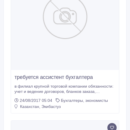
требуется ассистент бухгалтера
в филиал крупной торговой компании обязанности:
учет и ведение договоров, бланков заказа,
накладных , ежемесячный отчет перед
24/08/2017 05:04
Бухгалтеры, экономисты
руководством. Ответственность , обучаемость,
Казахстан, Экибастуз
работоспособность. Возраст до 65 лет, полный
график. оплата на карточку народного банка..