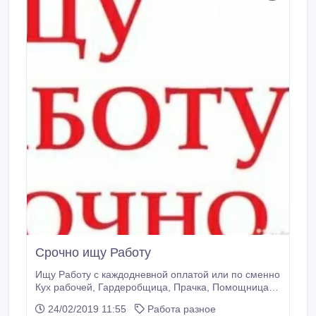
Срочно ищу Работу
Ищу Работу с каждодневной оплатой или по сменно
Кух рабочей, Гардеробщица, Прачка, Помощница в
Столовую: О себе: Коммуникабельная, Обучаемая,
24/02/2019 11:55
Работа разное
Целеустремленная, Честная, Доброжелательная,