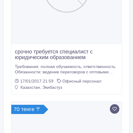
срочно требуется специалист с
юридическим образованием
Требования: полная обучаемость, ответственность.
Обязанности::ведение переговоров с оптовыми
клиентами, заключение и контроль исполнения
17/01/2017 21:59
Офисный персонал
контрактов, договоров, организация роста и
Казахстан, Экибастуз
контроль , координация работы сотрудников.
Условия: повышение квалификации в рамках
компании , возможны загранпоездки..
70 тенге 〒