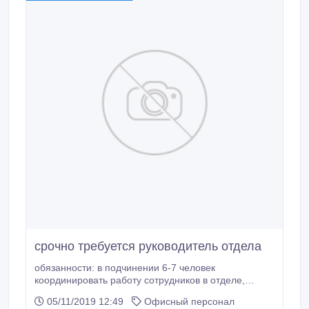
срочно требуется руководитель отдела
обязанности: в подчинении 6-7 человек
координировать работу сотрудников в отделе,
контроль за документацией и отчетностью , а также
05/11/2019 12:49
Офисный персонал
решение организационных вопросов и тд.