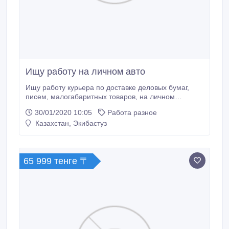
Ищу работу на личном авто
Ищу работу курьера по доставке деловых бумаг,
писем, малогабаритных товаров, на личном
автотранспорте. Рассматриваю варианты как по
30/01/2020 10:05
Работа разное
полной занятости, так и сменный график. По всем
Казахстан, Экибастуз
вопросам прошу обращаться по номеру + 7 776 841
22 22.
65 999 тенге 〒