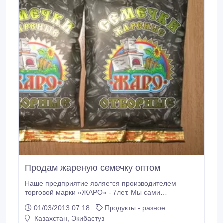
Продам жареную семечку оптом
Наше предприятие является производителем
торговой марки «ЖАРО» - 7лет. Мы сами
производим и перерабатываем подсолнечник в
01/03/2013 07:18
Продукты - разное
масло холодного отжима торговой марки «ЖАРО»,
Казахстан, Экибастуз
жмых подсолнечный, семечку жареную