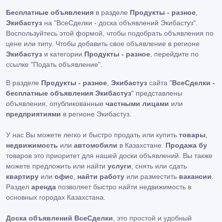
Бесплатные объявления
в разделе
Продукты - разное
,
Экибастуз
на "ВсеСделки - доска объявлений Экибастуз".
Воспользуйтесь этой формой, чтобы подобрать объявления по
цене или типу. Чтобы добавить свое объявление в регионе
Экибастуз
и категории
Продукты - разное
, перейдите по
ссылке
"Подать объявление"
.
В разделе
Продукты - разное
,
Экибастуз
сайта "
ВсеСделки -
бесплатные объявления Экибастуз
" представлены
объявления, опубликованные
частными лицами
или
предприятиями
в регионе Экибастуз.
У нас Вы можете легко и быстро продать или купить
товары
,
недвижимость
или
автомобили
в Казахстане.
Продажа бу
товаров это приоритет для нашей доски объявлений. Вы также
можете предложить или найти
услуги
, снять или сдать
квартиру
или
офис
,
найти работу
или разместить
вакансии
.
Раздел
аренда
позволяет быстро найти недвижимость в
основных городах Казахстана.
Доска объявлений ВсеСделки
, это простой и удобный