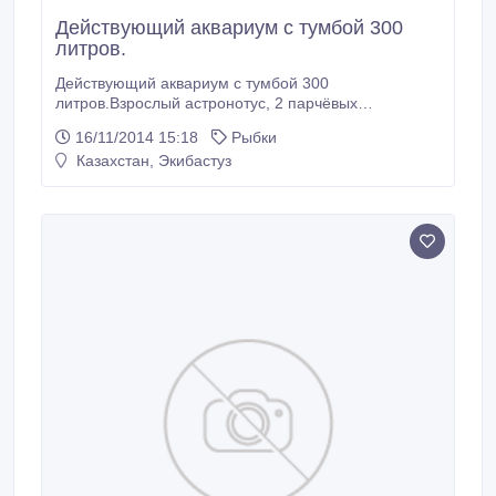
Действующий аквариум с тумбой 300
литров.
Действующий аквариум с тумбой 300
литров.Взрослый астронотус, 2 парчёвых
птеригоплихтиса(присоски)100000т.т. Аквариум
16/11/2014 15:18
Рыбки
треугольный 80литров-за угловой диван-20т.т.
Казахстан, Экибастуз