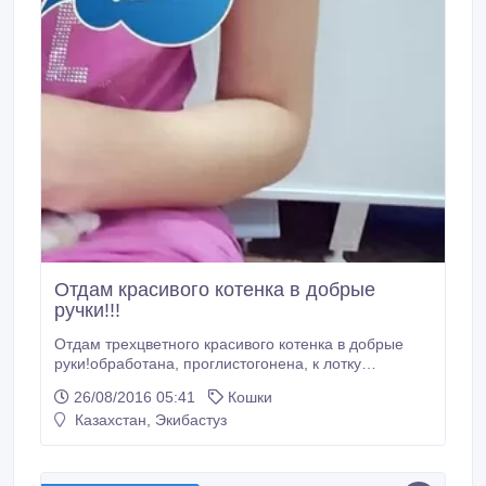
Отдам красивого котенка в добрые
ручки!!!
Отдам трехцветного красивого котенка в добрые
руки!обработана, проглистогонена, к лотку
приучена, кушает все, очень ласковая!
26/08/2016 05:41
Кошки
стерилизацию берем на себя!!приносит счастье!!.
Казахстан, Экибастуз