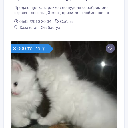
Продаю щенка карликового пуделя серебристого
окраса - девочка, 3 мес., привитая, клейменная, с
документами, от титулованных родителей..
05/08/2010 20:34
Собаки
Казахстан, Экибастуз
3 000 тенге 〒