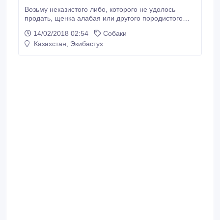
Возьму неказистого либо, которого не удолось
продать, щенка алабая или другого породистого
щенка, девочку, до 5 месяцев. Тел. 87077393919.
14/02/2018 02:54
Собаки
Казахстан, Экибастуз