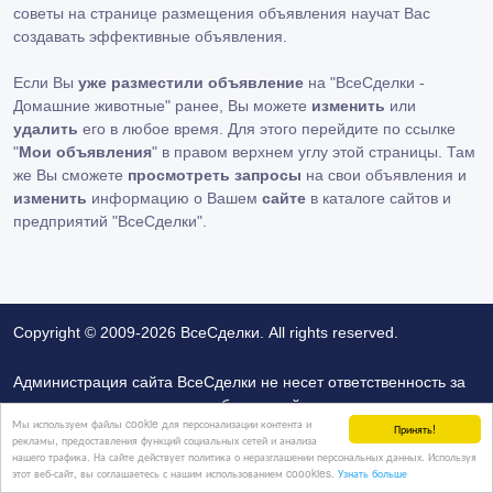
советы на странице размещения объявления научат Вас
создавать эффективные объявления.
Если Вы
уже разместили объявление
на "ВсеСделки -
Домашние животные" ранее, Вы можете
изменить
или
удалить
его в любое время. Для этого перейдите по ссылке
"
Мои объявления
" в правом верхнем углу этой страницы. Там
же Вы сможете
просмотреть запросы
на свои объявления и
изменить
информацию о Вашем
сайте
в каталоге сайтов и
предприятий "ВсеСделки".
Copyright © 2009-2026 ВсеСделки. All rights reserved.
Администрация сайта ВсеСделки не несет ответственность за
содержание размещенных объявлений.
Мы используем файлы cookie для персонализации контента и
Мы ценим конфиденциальность наших пользователей. Мы не
Принять!
рекламы, предоставления функций социальных сетей и анализа
передаем и не продаем личную информацию
нашего трафика. На сайте действует политика о неразглашении персональных данных. Используя
этот веб-сайт, вы соглашаетесь с нашим использованием coookies.
Узнать больше
зарегистрированных пользователей ВсеСделки третим лицам.