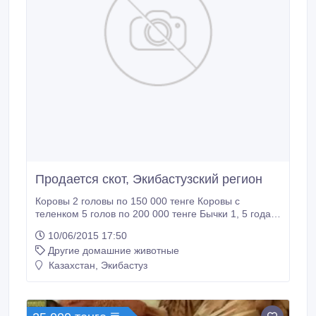
Продается скот, Экибастузский регион
Коровы 2 головы по 150 000 тенге Коровы с
теленком 5 голов по 200 000 тенге Бычки 1, 5 года 3
головы по 100 000 тенге. Сот.тел: 8-701-455-74-93
10/06/2015 17:50
Дом.тел: 8 (7187) 74-27-28.
Другие домашние животные
Казахстан, Экибастуз