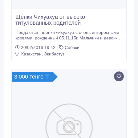
Щенки Чихуахуа от высоко
титулованных родителей
Продаются , щенки чихуахуа с очень интересными
кровями, рожденный 05.11.15г. Мальчики и девочки.
О.: ZLATO MONTESUMI URFIN
20/02/2016 19:42
Собаки
(http://ingrus.net/chihuahua/details.php?id=28265 сын
Казахстан, Экибастуз
ЧЕвразии), М.: GRAND CLASSIK FANSY FANTASY
(http://ingrus.net/chihuahua/details.php?id=94037
внучка ЧМира). Хорошее качество шерсти,
корректный хвост, хорошая анатомия и формат.
3 000 тенге 〒