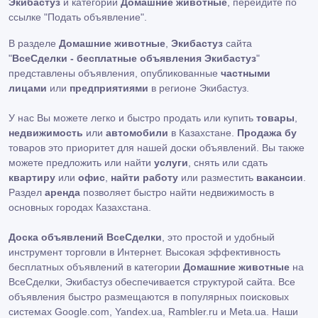
Экибастуз
и категории
Домашние животные
, перейдите по
ссылке
"Подать объявление"
.
В разделе
Домашние животные
,
Экибастуз
сайта
"
ВсеСделки - бесплатные объявления Экибастуз
"
представлены объявления, опубликованные
частными
лицами
или
предприятиями
в регионе Экибастуз.
У нас Вы можете легко и быстро продать или купить
товары
,
недвижимость
или
автомобили
в Казахстане.
Продажа бу
товаров это приоритет для нашей доски объявлений. Вы также
можете предложить или найти
услуги
, снять или сдать
квартиру
или
офис
,
найти работу
или разместить
вакансии
.
Раздел
аренда
позволяет быстро найти недвижимость в
основных городах Казахстана.
Доска объявлений ВсеСделки
, это простой и удобный
инструмент торговли в Интернет. Высокая эффективность
бесплатных объявлений в категории
Домашние животные
на
ВсеСделки, Экибастуз обеспечивается структурой сайта. Все
объявления быстро размещаются в популярных поисковых
системах Google.com, Yandex.ua, Rambler.ru и Meta.ua. Наши