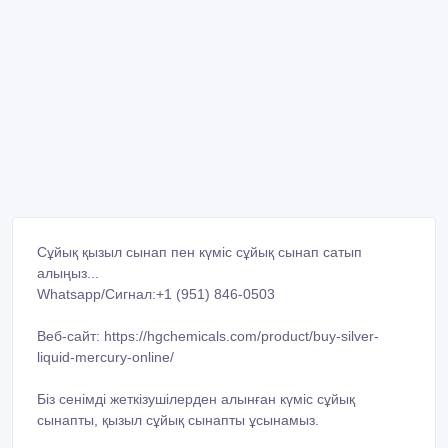
Сұйық қызыл сынап пен күміс сұйық сынап сатып
алыңыз...
Whatsapp/Сигнал:+1 (951) 846-0503
Веб-сайт: https://hgchemicals.com/product/buy-silver-
liquid-mercury-online/
Біз сенімді жеткізушілерден алынған күміс сұйық
сынапты, қызыл сұйық сынапты ұсынамыз.