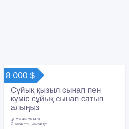
8 000 $
Сұйық қызыл сынап пен
күміс сұйық сынап сатып
алыңыз
23/04/2026 14:31
Казахстан, Экибастуз