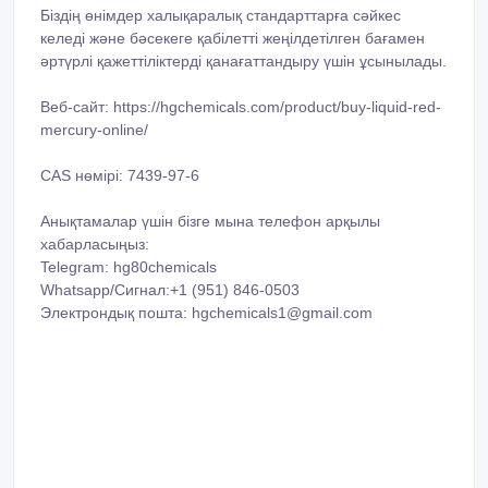
Біздің өнімдер халықаралық стандарттарға сәйкес
келеді және бәсекеге қабілетті жеңілдетілген бағамен
әртүрлі қажеттіліктерді қанағаттандыру үшін ұсынылады.
Веб-сайт: https://hgchemicals.com/product/buy-liquid-red-
mercury-online/
CAS нөмірі: 7439-97-6
Анықтамалар үшін бізге мына телефон арқылы
хабарласыңыз:
Telegram: hg80chemicals
Whatsapp/Сигнал:+1 (951) 846-0503
Электрондық пошта: hgchemicals1@gmail.com